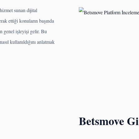
hizmet sunan dijital
erak ettiği konuların başında
n genel işleyişi gelir. Bu
nasıl kullanıldığını anlatmak
Betsmove Gi