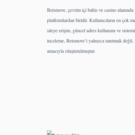
Betsmove, çevrim içi bahis ve casino alanında 
platformlardan biridir. Kullanıcıların en çok m
siteye erişim, güncel adres kullanımı ve sistemi
inceleme, Betsmove’i yalnızca tanıtmak değil, 
amacıyla oluşturulmuştur.