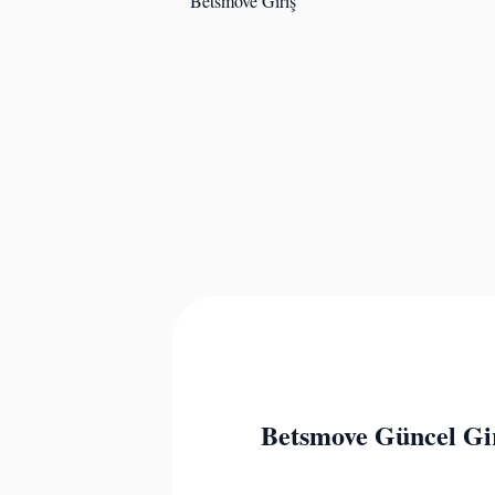
Betsmove Güncel Gir