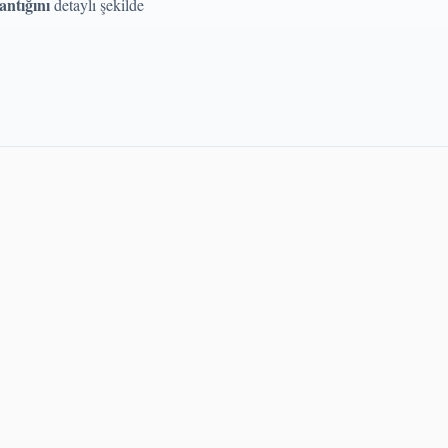
antığını
detaylı şekilde