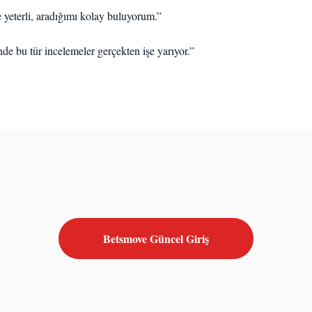
yeterli, aradığımı kolay buluyorum.”
de bu tür incelemeler gerçekten işe yarıyor.”
Betsmove Güncel Giriş