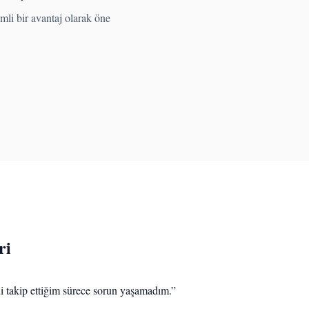
emli bir avantaj olarak öne
ri
i takip ettiğim sürece sorun yaşamadım.”