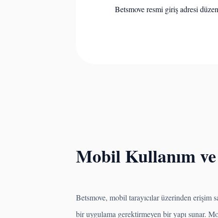
Betsmove resmi giriş adresi düzenl
Mobil Kullanım ve
Betsmove, mobil tarayıcılar üzerinden erişim sa
bir uygulama gerektirmeyen bir yapı sunar. Mo