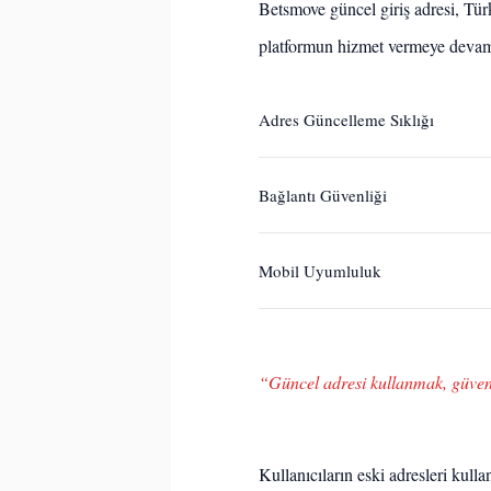
Betsmove güncel giriş adresi, Tür
platformun hizmet vermeye devam 
Adres Güncelleme Sıklığı
Bağlantı Güvenliği
Mobil Uyumluluk
“Güncel adresi kullanmak, güvenl
Kullanıcıların eski adresleri kull