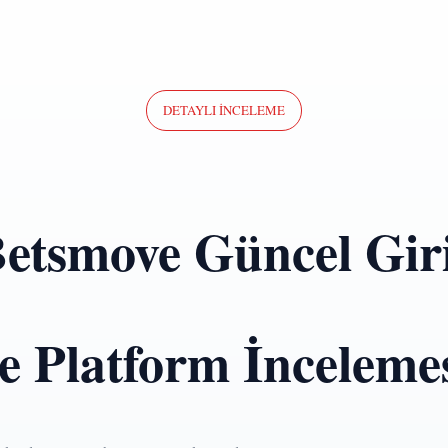
DETAYLI İNCELEME
etsmove Güncel Gir
e Platform İnceleme