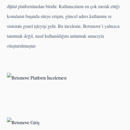
dijital platformlardan biridir. Kullanıcıların en çok merak ettiği
konuların başında siteye erişim, güncel adres kullanımı ve
sistemin genel işleyişi gelir. Bu inceleme, Betsmove’i yalnızca
tanıtmak değil, nasıl kullanıldığını anlatmak amacıyla
oluşturulmuştur.