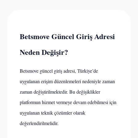
Betsmove Güncel Giriş Adresi
Neden Değişir?
Betsmove güncel giriş adresi, Türkiye’de
uygulanan erişim düzenlemeleri nedeniyle zaman
zaman değiştirilmektedir. Bu değişiklikler
platformun hizmet vermeye devam edebilmesi için
uygulanan teknik çözümler olarak
değerlendirilmelidir.