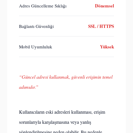
Dönemsel
Adres Güncelleme Sıklığı
SSL / HTTPS
Bağlantı Güvenliği
Yüksek
Mobil Uyumluluk
“Güncel adresi kullanmak, güvenli erişimin temel
adımıdır.”
Kullanıcıların eski adresleri kullanması, erişim
sorunlarıyla karşılaşmasına veya yanlış
yönlendirilmesine neden olabilir. Bu nedenle