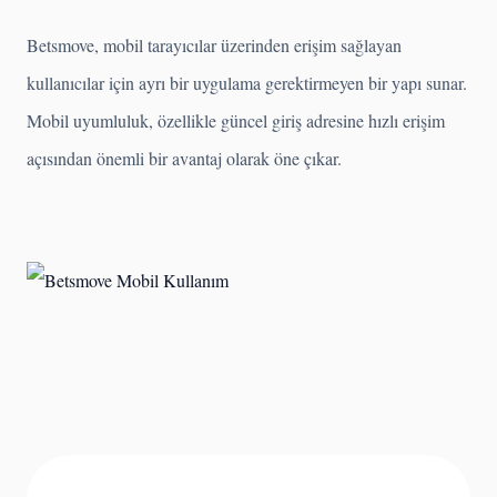
Betsmove, mobil tarayıcılar üzerinden erişim sağlayan
kullanıcılar için ayrı bir uygulama gerektirmeyen bir yapı sunar.
Mobil uyumluluk, özellikle güncel giriş adresine hızlı erişim
açısından önemli bir avantaj olarak öne çıkar.