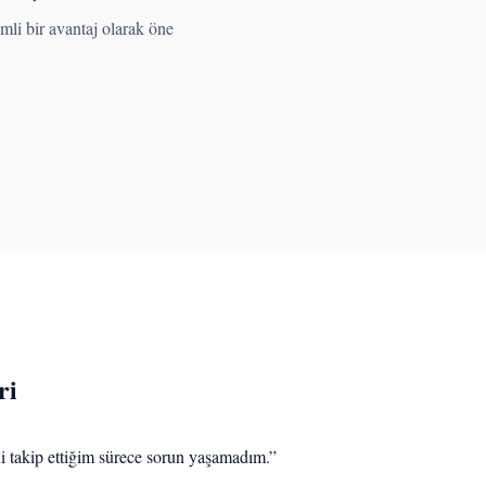
emli bir avantaj olarak öne
ri
i takip ettiğim sürece sorun yaşamadım.”