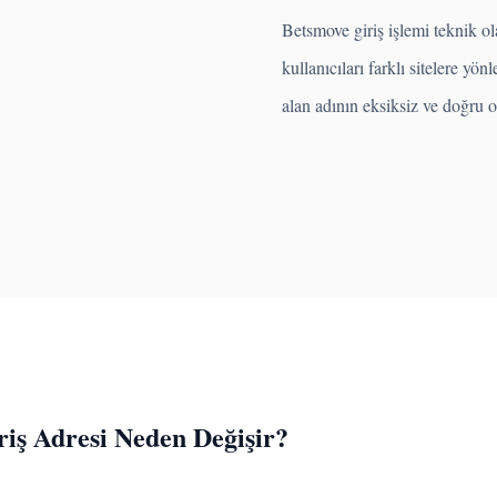
Betsmove giriş işlemi teknik ol
kullanıcıları farklı sitelere yö
alan adının eksiksiz ve doğru 
iş Adresi Neden Değişir?