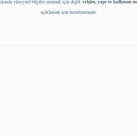
erişim, yapı ve kullanım m
kında yüzeysel bilgiler sunmak için değil,
açıklamak için hazırlanmıştır.