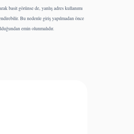
arak basit görünse de, yanlış adres kullanımı
nlendirebilir. Bu nedenle giriş yapılmadan önce
olduğundan emin olunmalıdır.