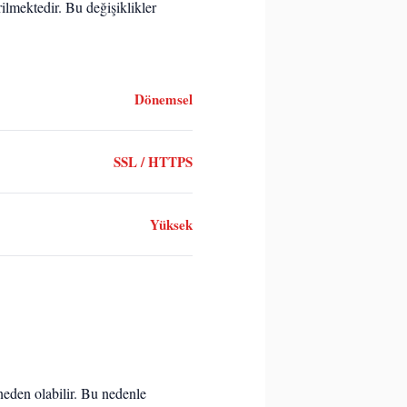
lmektedir. Bu değişiklikler
.
Dönemsel
SSL / HTTPS
Yüksek
 neden olabilir. Bu nedenle