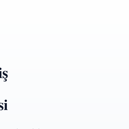
iş
si