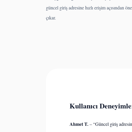
güncel giriş adresine hızlı erişim açısından ön
çıkar.
Kullanıcı Deneyimle
Ahmet T.
– “Güncel giriş adresin