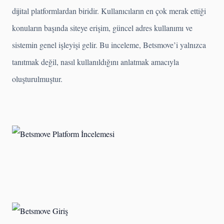
dijital platformlardan biridir. Kullanıcıların en çok merak ettiği
konuların başında siteye erişim, güncel adres kullanımı ve
sistemin genel işleyişi gelir. Bu inceleme, Betsmove’i yalnızca
tanıtmak değil, nasıl kullanıldığını anlatmak amacıyla
oluşturulmuştur.