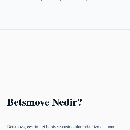
Betsmove Nedir?
Betsmove, çevrim içi bahis ve casino alanında hizmet sunan