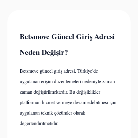
Betsmove Güncel Giriş Adresi
Neden Değişir?
Betsmove güncel giriş adresi, Türkiye’de
uygulanan erişim düzenlemeleri nedeniyle zaman
zaman değiştirilmektedir. Bu değişiklikler
platformun hizmet vermeye devam edebilmesi için
uygulanan teknik çözümler olarak
değerlendirilmelidir.