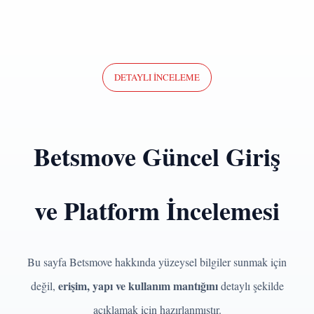
DETAYLI İNCELEME
Betsmove Güncel Giriş
ve Platform İncelemesi
Bu sayfa Betsmove hakkında yüzeysel bilgiler sunmak için
erişim, yapı ve kullanım mantığını
değil,
detaylı şekilde
açıklamak için hazırlanmıştır.