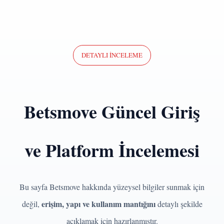
DETAYLI İNCELEME
Betsmove Güncel Giriş
ve Platform İncelemesi
Bu sayfa Betsmove hakkında yüzeysel bilgiler sunmak için
erişim, yapı ve kullanım mantığını
değil,
detaylı şekilde
açıklamak için hazırlanmıştır.