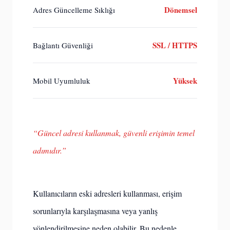
Dönemsel
Adres Güncelleme Sıklığı
SSL / HTTPS
Bağlantı Güvenliği
Yüksek
Mobil Uyumluluk
“Güncel adresi kullanmak, güvenli erişimin temel
adımıdır.”
Kullanıcıların eski adresleri kullanması, erişim
sorunlarıyla karşılaşmasına veya yanlış
yönlendirilmesine neden olabilir. Bu nedenle