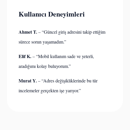
Kullanıcı Deneyimleri
Ahmet T.
– “Güncel giriş adresini takip ettiğim
sürece sorun yaşamadım.”
Elif K.
– “Mobil kullanım sade ve yeterli,
aradığımı kolay buluyorum.”
Murat Y.
– “Adres değişikliklerinde bu tür
incelemeler gerçekten işe yarıyor.”