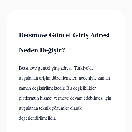
Betsmove Güncel Giriş Adresi
Neden Değişir?
Betsmove güncel giriş adresi, Türkiye’de
uygulanan erişim düzenlemeleri nedeniyle zaman
zaman değiştirilmektedir. Bu değişiklikler
platformun hizmet vermeye devam edebilmesi için
uygulanan teknik çözümler olarak
değerlendirilmelidir.