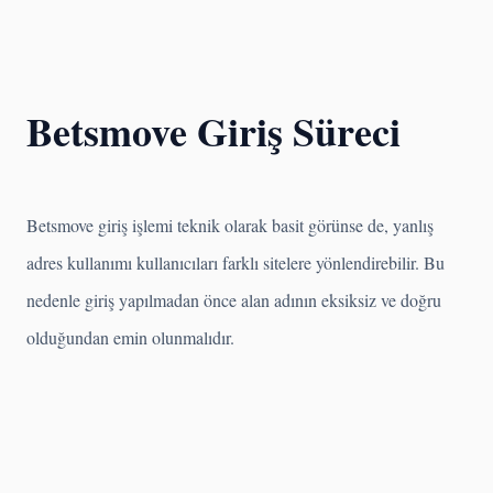
Betsmove Giriş Süreci
Betsmove giriş işlemi teknik olarak basit görünse de, yanlış
adres kullanımı kullanıcıları farklı sitelere yönlendirebilir. Bu
nedenle giriş yapılmadan önce alan adının eksiksiz ve doğru
olduğundan emin olunmalıdır.