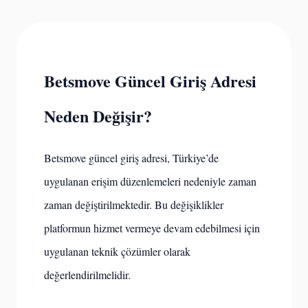
Betsmove Güncel Giriş Adresi
Neden Değişir?
Betsmove güncel giriş adresi, Türkiye’de
uygulanan erişim düzenlemeleri nedeniyle zaman
zaman değiştirilmektedir. Bu değişiklikler
platformun hizmet vermeye devam edebilmesi için
uygulanan teknik çözümler olarak
değerlendirilmelidir.