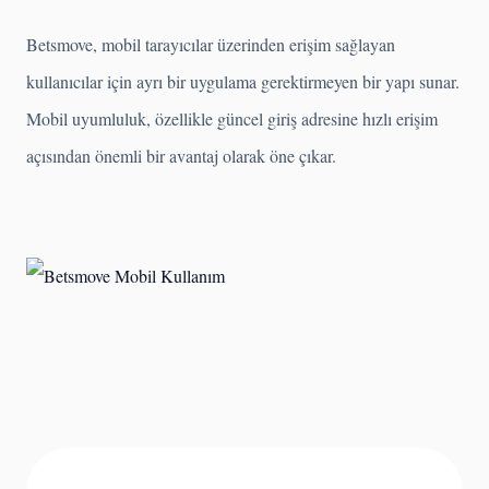
Betsmove, mobil tarayıcılar üzerinden erişim sağlayan
kullanıcılar için ayrı bir uygulama gerektirmeyen bir yapı sunar.
Mobil uyumluluk, özellikle güncel giriş adresine hızlı erişim
açısından önemli bir avantaj olarak öne çıkar.