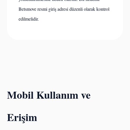
Betsmove resmi giriş adresi düzenli olarak kontrol
edilmelidir.
Mobil Kullanım ve
Erişim