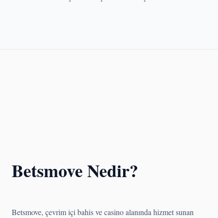
Betsmove Nedir?
Betsmove, çevrim içi bahis ve casino alanında hizmet sunan