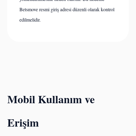
Betsmove resmi giriş adresi düzenli olarak kontrol
edilmelidir.
Mobil Kullanım ve
Erişim