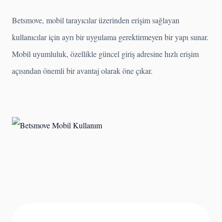
Betsmove, mobil tarayıcılar üzerinden erişim sağlayan
kullanıcılar için ayrı bir uygulama gerektirmeyen bir yapı sunar.
Mobil uyumluluk, özellikle güncel giriş adresine hızlı erişim
açısından önemli bir avantaj olarak öne çıkar.