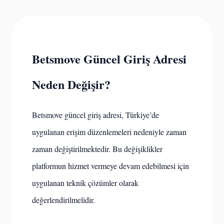
Betsmove Güncel Giriş Adresi
Neden Değişir?
Betsmove güncel giriş adresi, Türkiye’de
uygulanan erişim düzenlemeleri nedeniyle zaman
zaman değiştirilmektedir. Bu değişiklikler
platformun hizmet vermeye devam edebilmesi için
uygulanan teknik çözümler olarak
değerlendirilmelidir.