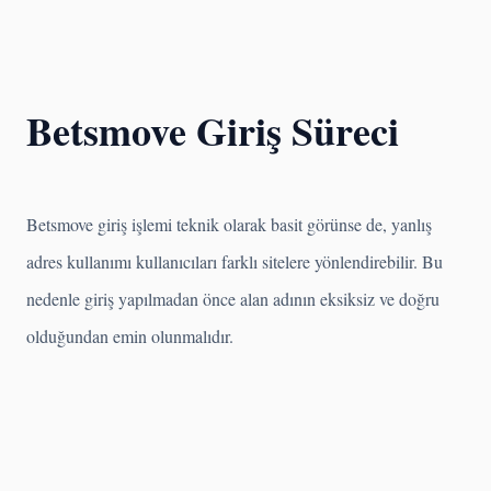
Betsmove Giriş Süreci
Betsmove giriş işlemi teknik olarak basit görünse de, yanlış
adres kullanımı kullanıcıları farklı sitelere yönlendirebilir. Bu
nedenle giriş yapılmadan önce alan adının eksiksiz ve doğru
olduğundan emin olunmalıdır.