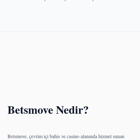
Betsmove Nedir?
Betsmove, çevrim içi bahis ve casino alanında hizmet sunan