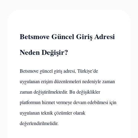
Betsmove Güncel Giriş Adresi
Neden Değişir?
Betsmove güncel giriş adresi, Türkiye’de
uygulanan erişim düzenlemeleri nedeniyle zaman
zaman değiştirilmektedir. Bu değişiklikler
platformun hizmet vermeye devam edebilmesi için
uygulanan teknik çözümler olarak
değerlendirilmelidir.