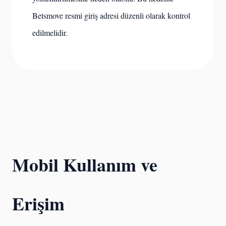
Betsmove resmi giriş adresi düzenli olarak kontrol
edilmelidir.
Mobil Kullanım ve
Erişim