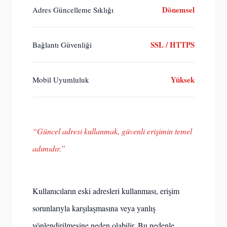
Dönemsel
Adres Güncelleme Sıklığı
SSL / HTTPS
Bağlantı Güvenliği
Yüksek
Mobil Uyumluluk
“Güncel adresi kullanmak, güvenli erişimin temel
adımıdır.”
Kullanıcıların eski adresleri kullanması, erişim
sorunlarıyla karşılaşmasına veya yanlış
yönlendirilmesine neden olabilir. Bu nedenle