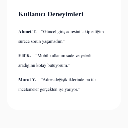
Kullanıcı Deneyimleri
Ahmet T.
– “Güncel giriş adresini takip ettiğim
sürece sorun yaşamadım.”
Elif K.
– “Mobil kullanım sade ve yeterli,
aradığımı kolay buluyorum.”
Murat Y.
– “Adres değişikliklerinde bu tür
incelemeler gerçekten işe yarıyor.”