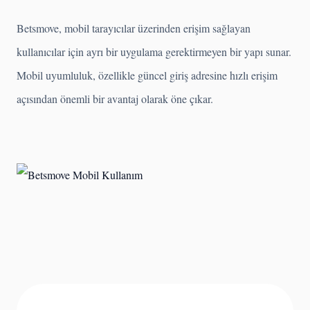
Betsmove, mobil tarayıcılar üzerinden erişim sağlayan
kullanıcılar için ayrı bir uygulama gerektirmeyen bir yapı sunar.
Mobil uyumluluk, özellikle güncel giriş adresine hızlı erişim
açısından önemli bir avantaj olarak öne çıkar.