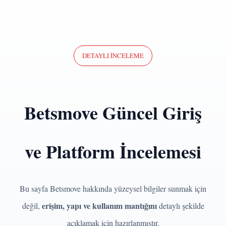
DETAYLI İNCELEME
Betsmove Güncel Giriş
ve Platform İncelemesi
Bu sayfa Betsmove hakkında yüzeysel bilgiler sunmak için
erişim, yapı ve kullanım mantığını
değil,
detaylı şekilde
açıklamak için hazırlanmıştır.