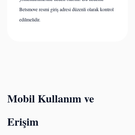
Betsmove resmi giriş adresi düzenli olarak kontrol
edilmelidir.
Mobil Kullanım ve
Erişim