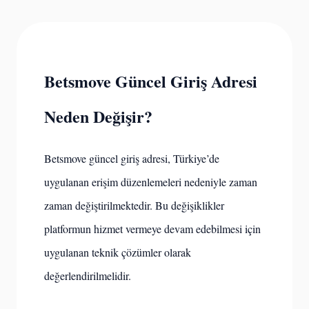
Betsmove Güncel Giriş Adresi
Neden Değişir?
Betsmove güncel giriş adresi, Türkiye’de
uygulanan erişim düzenlemeleri nedeniyle zaman
zaman değiştirilmektedir. Bu değişiklikler
platformun hizmet vermeye devam edebilmesi için
uygulanan teknik çözümler olarak
değerlendirilmelidir.