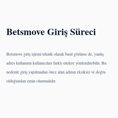
Betsmove Giriş Süreci
Betsmove giriş işlemi teknik olarak basit görünse de, yanlış
adres kullanımı kullanıcıları farklı sitelere yönlendirebilir. Bu
nedenle giriş yapılmadan önce alan adının eksiksiz ve doğru
olduğundan emin olunmalıdır.