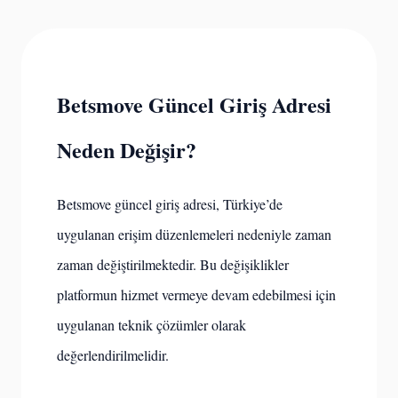
Betsmove Güncel Giriş Adresi
Neden Değişir?
Betsmove güncel giriş adresi, Türkiye’de
uygulanan erişim düzenlemeleri nedeniyle zaman
zaman değiştirilmektedir. Bu değişiklikler
platformun hizmet vermeye devam edebilmesi için
uygulanan teknik çözümler olarak
değerlendirilmelidir.