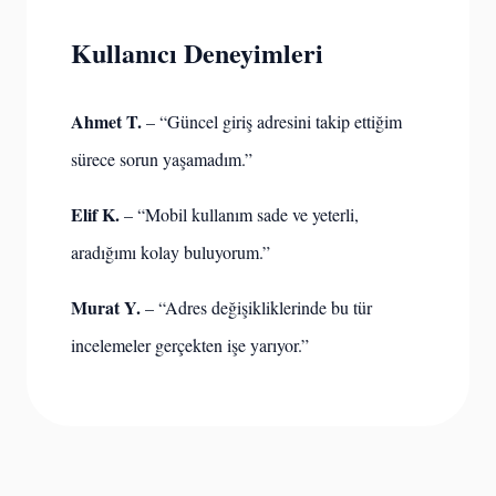
Kullanıcı Deneyimleri
Ahmet T.
– “Güncel giriş adresini takip ettiğim
sürece sorun yaşamadım.”
Elif K.
– “Mobil kullanım sade ve yeterli,
aradığımı kolay buluyorum.”
Murat Y.
– “Adres değişikliklerinde bu tür
incelemeler gerçekten işe yarıyor.”