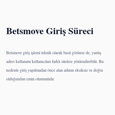
Betsmove Giriş Süreci
Betsmove giriş işlemi teknik olarak basit görünse de, yanlış
adres kullanımı kullanıcıları farklı sitelere yönlendirebilir. Bu
nedenle giriş yapılmadan önce alan adının eksiksiz ve doğru
olduğundan emin olunmalıdır.