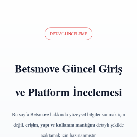
DETAYLI İNCELEME
Betsmove Güncel Giriş
ve Platform İncelemesi
Bu sayfa Betsmove hakkında yüzeysel bilgiler sunmak için
erişim, yapı ve kullanım mantığını
değil,
detaylı şekilde
açıklamak için hazırlanmıştır.