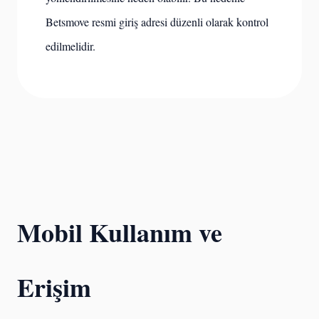
Betsmove resmi giriş adresi düzenli olarak kontrol
edilmelidir.
Mobil Kullanım ve
Erişim