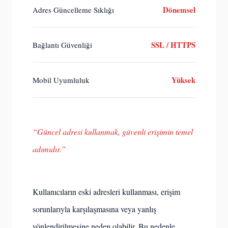
Dönemsel
Adres Güncelleme Sıklığı
SSL / HTTPS
Bağlantı Güvenliği
Yüksek
Mobil Uyumluluk
“Güncel adresi kullanmak, güvenli erişimin temel
adımıdır.”
Kullanıcıların eski adresleri kullanması, erişim
sorunlarıyla karşılaşmasına veya yanlış
yönlendirilmesine neden olabilir. Bu nedenle