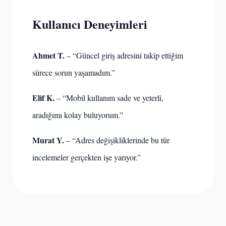
Kullanıcı Deneyimleri
Ahmet T.
– “Güncel giriş adresini takip ettiğim
sürece sorun yaşamadım.”
Elif K.
– “Mobil kullanım sade ve yeterli,
aradığımı kolay buluyorum.”
Murat Y.
– “Adres değişikliklerinde bu tür
incelemeler gerçekten işe yarıyor.”