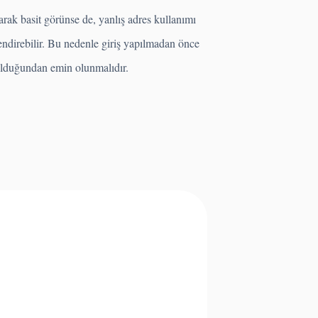
arak basit görünse de, yanlış adres kullanımı
nlendirebilir. Bu nedenle giriş yapılmadan önce
olduğundan emin olunmalıdır.