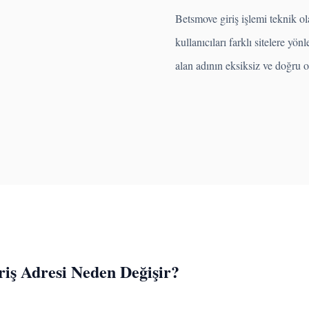
Betsmove giriş işlemi teknik ol
kullanıcıları farklı sitelere yö
alan adının eksiksiz ve doğru 
iş Adresi Neden Değişir?