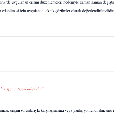
kiye’de uygulanan erişim düzenlemeleri nedeniyle zaman zaman değiştiri
edebilmesi için uygulanan teknik çözümler olarak değerlendirilmelidir
i erişimin temel adımıdır.”
anması, erişim sorunlarıyla karşılaşmasına veya yanlış yönlendirilmesine