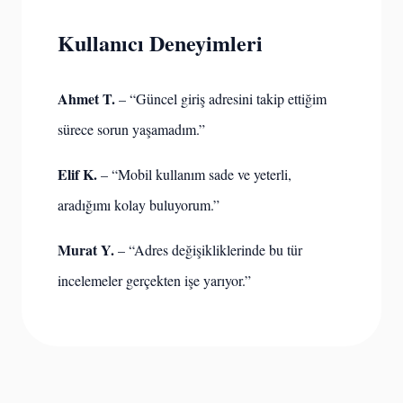
Kullanıcı Deneyimleri
Ahmet T.
– “Güncel giriş adresini takip ettiğim
sürece sorun yaşamadım.”
Elif K.
– “Mobil kullanım sade ve yeterli,
aradığımı kolay buluyorum.”
Murat Y.
– “Adres değişikliklerinde bu tür
incelemeler gerçekten işe yarıyor.”