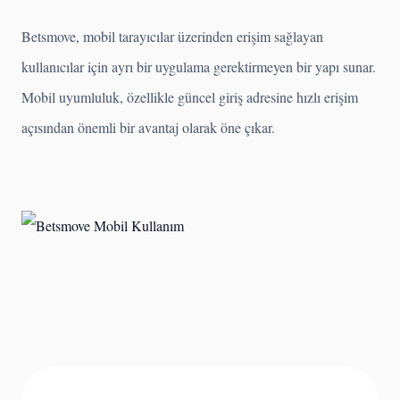
Betsmove, mobil tarayıcılar üzerinden erişim sağlayan
kullanıcılar için ayrı bir uygulama gerektirmeyen bir yapı sunar.
Mobil uyumluluk, özellikle güncel giriş adresine hızlı erişim
açısından önemli bir avantaj olarak öne çıkar.