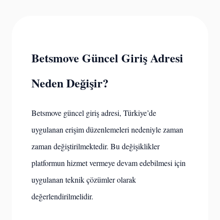
Betsmove Güncel Giriş Adresi
Neden Değişir?
Betsmove güncel giriş adresi, Türkiye’de
uygulanan erişim düzenlemeleri nedeniyle zaman
zaman değiştirilmektedir. Bu değişiklikler
platformun hizmet vermeye devam edebilmesi için
uygulanan teknik çözümler olarak
değerlendirilmelidir.