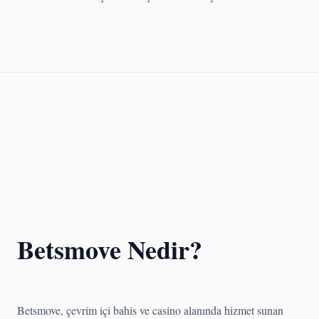
Betsmove Nedir?
Betsmove, çevrim içi bahis ve casino alanında hizmet sunan