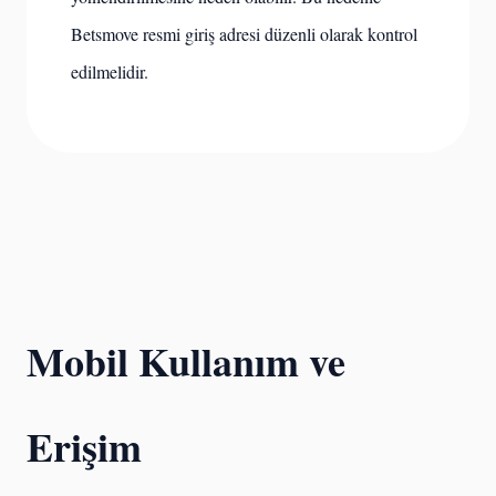
Betsmove resmi giriş adresi düzenli olarak kontrol
edilmelidir.
Mobil Kullanım ve
Erişim