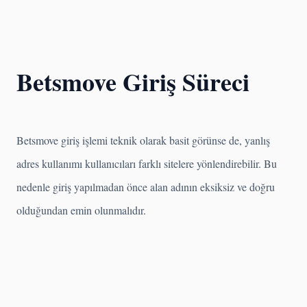
Betsmove Giriş Süreci
Betsmove giriş işlemi teknik olarak basit görünse de, yanlış
adres kullanımı kullanıcıları farklı sitelere yönlendirebilir. Bu
nedenle giriş yapılmadan önce alan adının eksiksiz ve doğru
olduğundan emin olunmalıdır.