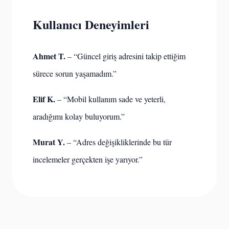
Kullanıcı Deneyimleri
Ahmet T.
– “Güncel giriş adresini takip ettiğim
sürece sorun yaşamadım.”
Elif K.
– “Mobil kullanım sade ve yeterli,
aradığımı kolay buluyorum.”
Murat Y.
– “Adres değişikliklerinde bu tür
incelemeler gerçekten işe yarıyor.”