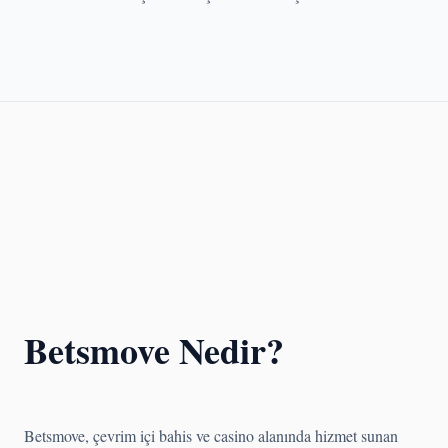
Betsmove Nedir?
Betsmove, çevrim içi bahis ve casino alanında hizmet sunan