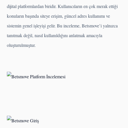
dijital platformlardan biridir. Kullanıcıların en çok merak ettiği
konuların başında siteye erişim, güncel adres kullanımı ve
sistemin genel işleyişi gelir. Bu inceleme, Betsmove’i yalnızca
tanıtmak değil, nasıl kullanıldığını anlatmak amacıyla
oluşturulmuştur.