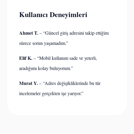
Kullanıcı Deneyimleri
Ahmet T.
– “Güncel giriş adresini takip ettiğim
sürece sorun yaşamadım.”
Elif K.
– “Mobil kullanım sade ve yeterli,
aradığımı kolay buluyorum.”
Murat Y.
– “Adres değişikliklerinde bu tür
incelemeler gerçekten işe yarıyor.”