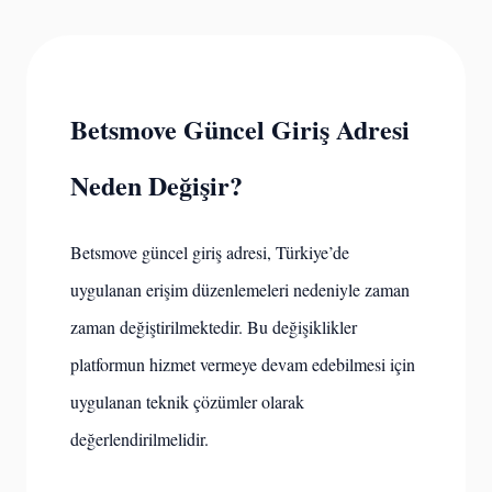
Betsmove Güncel Giriş Adresi
Neden Değişir?
Betsmove güncel giriş adresi, Türkiye’de
uygulanan erişim düzenlemeleri nedeniyle zaman
zaman değiştirilmektedir. Bu değişiklikler
platformun hizmet vermeye devam edebilmesi için
uygulanan teknik çözümler olarak
değerlendirilmelidir.