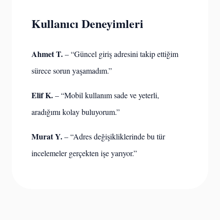
Kullanıcı Deneyimleri
Ahmet T.
– “Güncel giriş adresini takip ettiğim
sürece sorun yaşamadım.”
Elif K.
– “Mobil kullanım sade ve yeterli,
aradığımı kolay buluyorum.”
Murat Y.
– “Adres değişikliklerinde bu tür
incelemeler gerçekten işe yarıyor.”