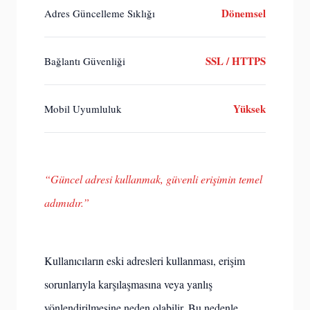
Dönemsel
Adres Güncelleme Sıklığı
SSL / HTTPS
Bağlantı Güvenliği
Yüksek
Mobil Uyumluluk
“Güncel adresi kullanmak, güvenli erişimin temel
adımıdır.”
Kullanıcıların eski adresleri kullanması, erişim
sorunlarıyla karşılaşmasına veya yanlış
yönlendirilmesine neden olabilir. Bu nedenle