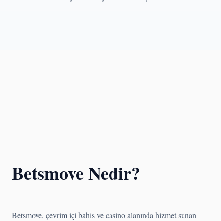
Betsmove Nedir?
Betsmove, çevrim içi bahis ve casino alanında hizmet sunan