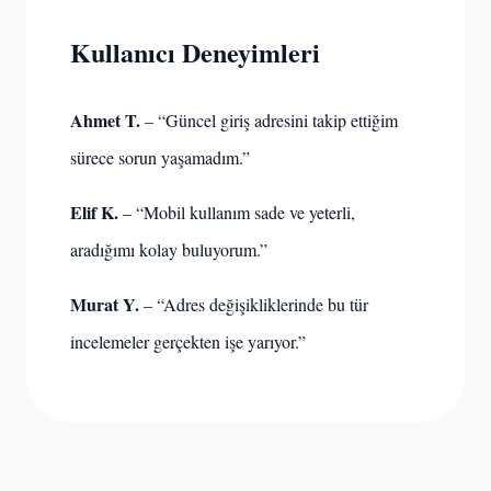
Kullanıcı Deneyimleri
Ahmet T.
– “Güncel giriş adresini takip ettiğim
sürece sorun yaşamadım.”
Elif K.
– “Mobil kullanım sade ve yeterli,
aradığımı kolay buluyorum.”
Murat Y.
– “Adres değişikliklerinde bu tür
incelemeler gerçekten işe yarıyor.”