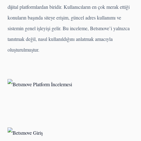
dijital platformlardan biridir. Kullanıcıların en çok merak ettiği
konuların başında siteye erişim, güncel adres kullanımı ve
sistemin genel işleyişi gelir. Bu inceleme, Betsmove’i yalnızca
tanıtmak değil, nasıl kullanıldığını anlatmak amacıyla
oluşturulmuştur.